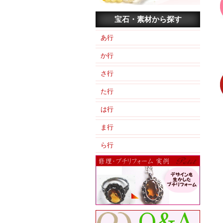
宝石・素材から探す
あ行
か行
さ行
た行
は行
ま行
ら行