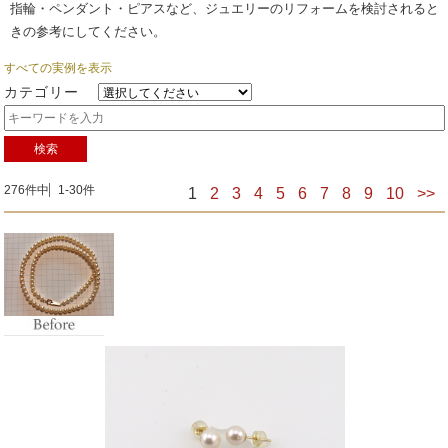
指輪・ペンダント・ピアスなど、ジュエリーのリフォームを検討されると
きの参考にしてください。
すべての実例を表示
カテゴリー
検索
276件中
1-30件
1
2
3
4
5
6
7
8
9
10
>>