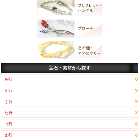
宝石・素材から探す
あ行
か行
さ行
た行
は行
ま行