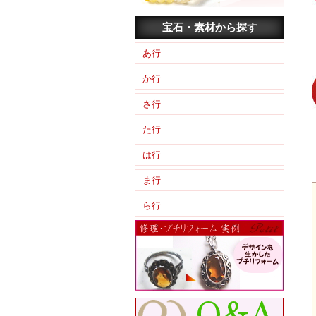
宝石・素材から探す
あ行
か行
さ行
た行
は行
ま行
ら行