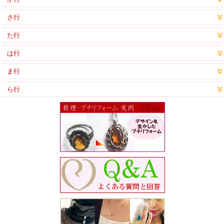
さ行
た行
は行
ま行
ら行