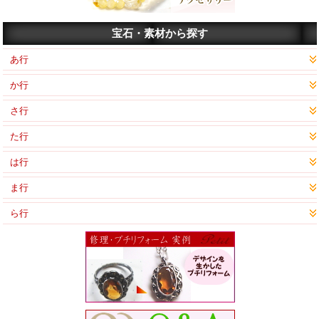
宝石・素材から探す
あ行
か行
さ行
た行
は行
ま行
ら行