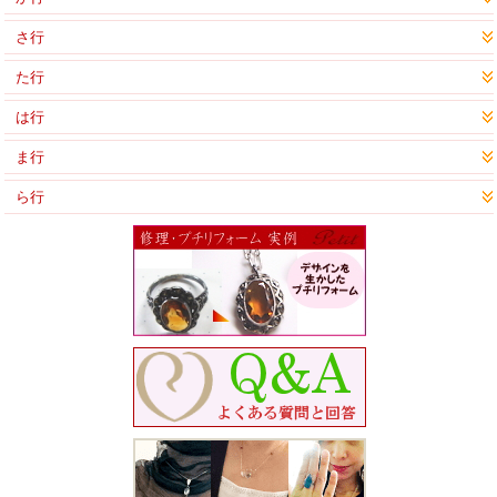
さ行
た行
は行
ま行
ら行